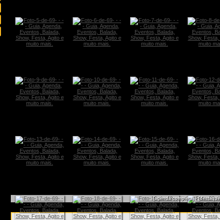
[agenda completa]
-
[destaque