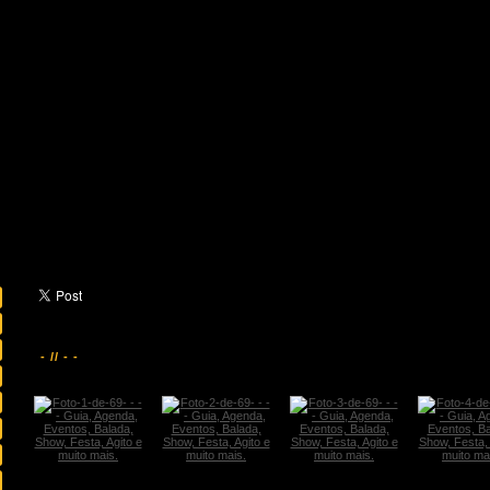
- // - -