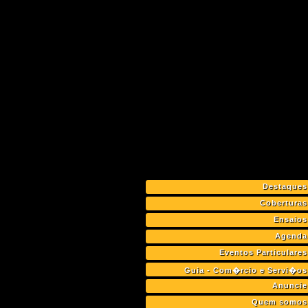
Destaques
Coberturas
Ensaios
Agenda
Eventos Particulares
Guia - Com�rcio e Servi�os
Anuncie
Quem somos