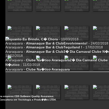
Enquanto Eu Brindo, C� Chora
- 10/03/2018
Araraquara -
Almanaque Bar & Club
Envolvimento!
- 24/02/2018
Araraquara -
Almanaque Bar & Club
Tequiland !
- 17/02/2018
Araraquara -
Almanaque Bar & Club
3� Dia Carnaval Clube N�
13/02/2018
Araraquara -
Clube Na�tico Araraquara
2� Dia Carnaval Clube
N�utico
- 11/02/2018
Araraquara -
Clube Na�tico Araraquara
a empresa
CDS Software Quality Assurance
.
Consultoria em Tecnologia e Produ��es LTDA
.