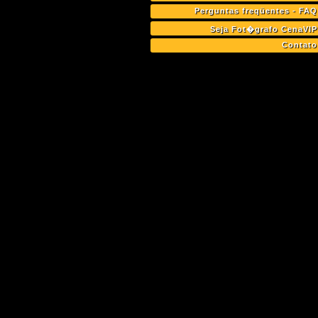
Perguntas freqüentes - FAQ
Seja Fot�grafo CenaVIP
Contato