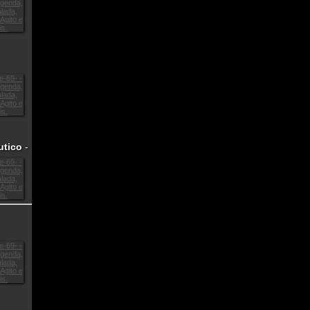
utico
-