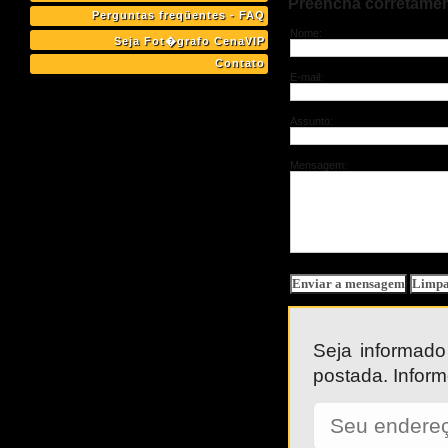
Preencha corretament
Perguntas freqüentes - FAQ
Nome:
Seja Fot�grafo CenaVIP
Contato
E-mail:
Assunto:
Mensagem:
Seja informado
postada. Inform