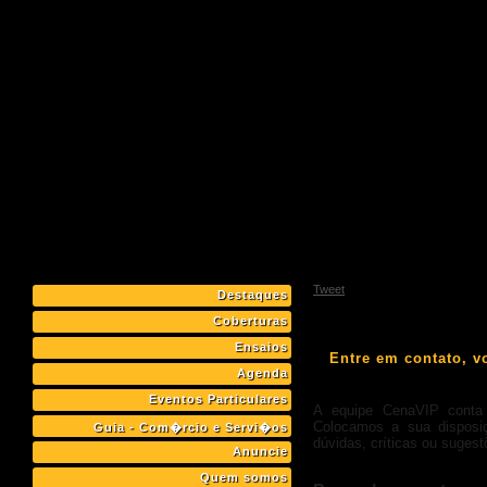
Tweet
Destaques
Coberturas
Ensaios
Entre em contato, 
Agenda
Eventos Particulares
A equipe CenaVIP conta 
Colocamos a sua disposiç
Guia - Com�rcio e Servi�os
dúvidas, críticas ou sugest
Anuncie
Quem somos