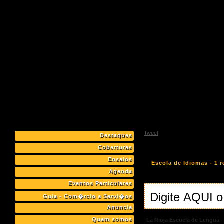
Tweet
Destaques
Coberturas
Ensaios
Escola de Idiomas - 1 r
Agenda
Eventos Particulares
Guia - Com�rcio e Servi�os
Anuncie
Quem somos
La Rioja Escuela de Lengua
-